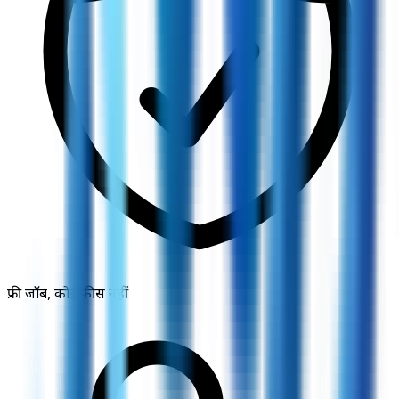
फ्री जॉब, कोई फीस नहीं