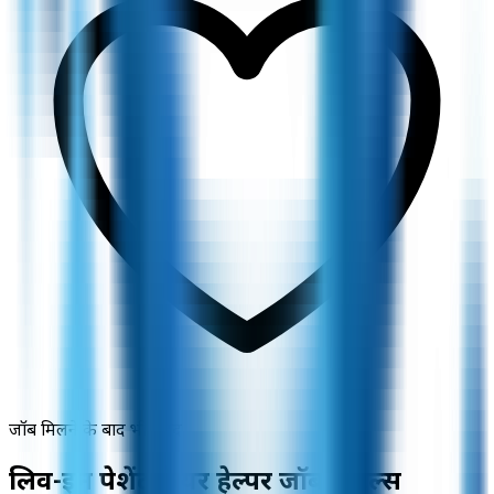
जॉब मिलने के बाद भी मदद
लिव-इन पेशेंट केयर हेल्पर जॉब डिटेल्स