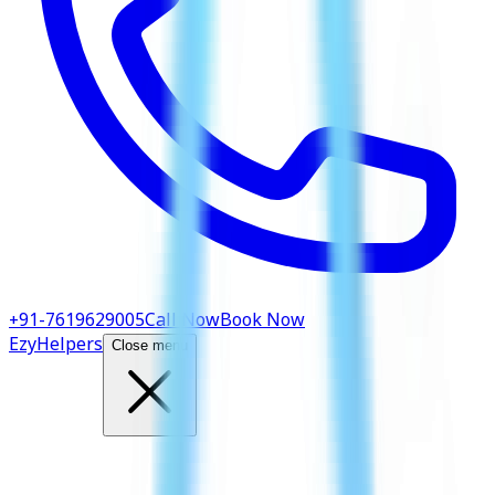
+91-7619629005
Call Now
Book Now
EzyHelpers
Close menu