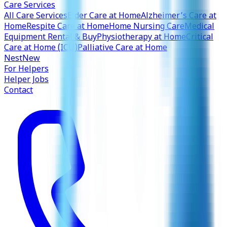
Care Services
All Care Services
Elder Care at Home
Alzheimer’s Care at
Home
Respite Care at Home
Home Nursing Care
Medical
Equipment Rental & Buy
Physiotherapy at Home
Critical
Care at Home (ICU)
Palliative Care at Home
Nest
New
For Helpers
Helper Jobs
Contact