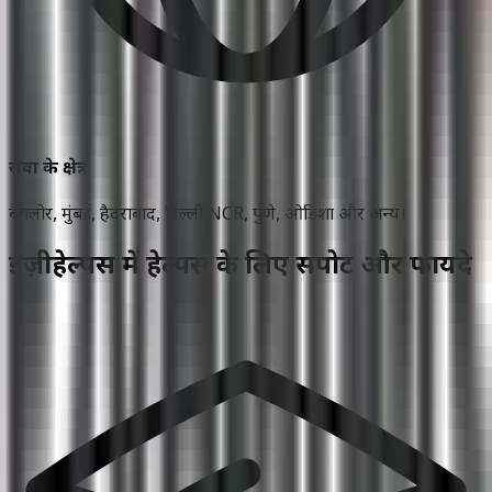
सेवा के क्षेत्र
बैंगलोर, मुंबई, हैदराबाद, दिल्ली NCR, पुणे, ओडिशा और अन्य।
ईज़ीहेल्पर्स में हेल्पर्स के लिए सपोर्ट और फायदे