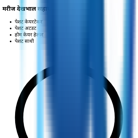
मरीज देखभाल सहायक के अन्य नाम:
पेशेंट केयरटेकर
पेशेंट अटेंडेंट
होम केयर हेल्पर
पेशेंट साथी