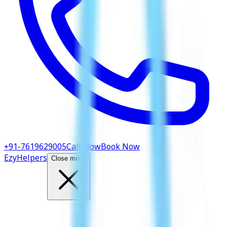
+91-7619629005
Call Now
Book Now
EzyHelpers
Close menu