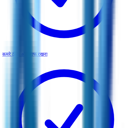
कमरे ठीक और साफ रखना