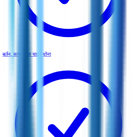
बर्तन, कपड़े और चादरें धोना