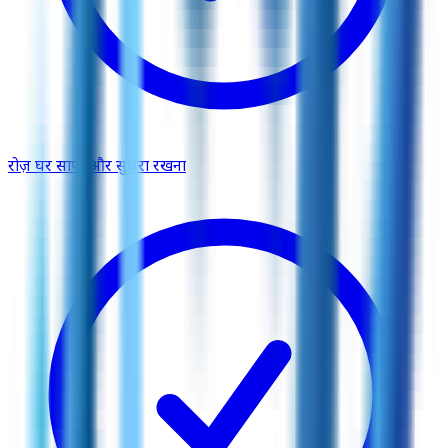
रोज़ घर साफ और सुथरा रखना