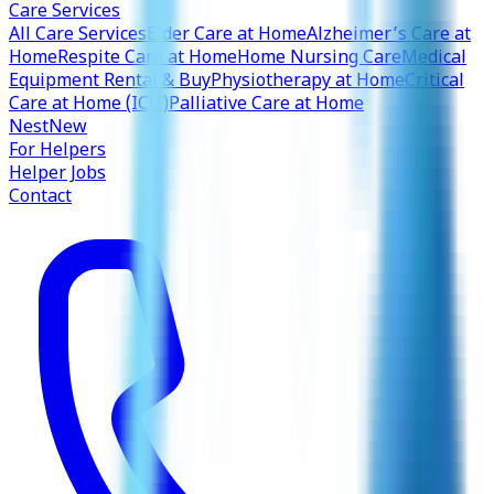
Care Services
All Care Services
Elder Care at Home
Alzheimer’s Care at
Home
Respite Care at Home
Home Nursing Care
Medical
Equipment Rental & Buy
Physiotherapy at Home
Critical
Care at Home (ICU)
Palliative Care at Home
Nest
New
For Helpers
Helper Jobs
Contact