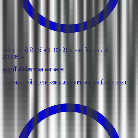
रहने का या पूरे दिन (रोज़ 8–10 घंटे) का काम मिल सकता है
और जानें
→
बुज़ुर्गों की देखभाल का काम
घर के बड़े-बुज़ुर्गों का ध्यान रखना, उनके साथ रहना, उनकी मदद करना।