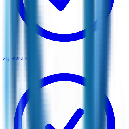
झाड़ू-पोंछा लगाना