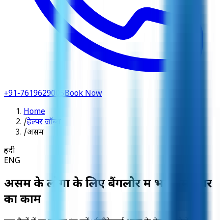
+91-7619629005
Book Now
Home
/
हेल्पर जॉब्स
/
असम
हिंदी
ENG
असम के लोगों के लिए बैंगलोर में भरोसेमंद घर
का काम